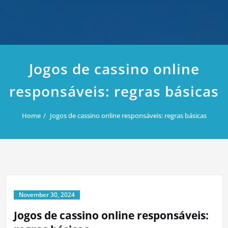
Jogos de cassino online
responsáveis: regras básicas
Home
Jogos de cassino online responsáveis: regras básicas
November 30, 2024
Jogos de cassino online responsáveis: