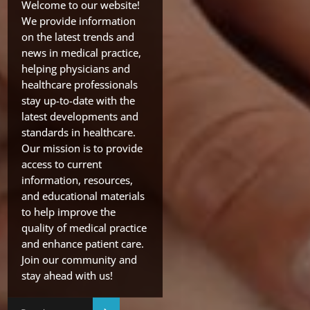
Welcome to our website!
We provide information
on the latest trends and
news in medical practice,
helping physicians and
healthcare professionals
stay up-to-date with the
latest developments and
standards in healthcare.
Our mission is to provide
access to current
information, resources,
and educational materials
to help improve the
quality of medical practice
and enhance patient care.
Join our community and
stay ahead with us!